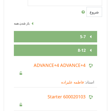
شروع
باز شدن همه
5-7
8-12
ADVANCE+4 ADVANCE+4
استاد:
فاطمه عليزاده
Starter 600020103