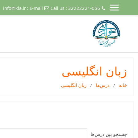
رش به محتوای اصلی
info@kla.ir
E-mail :
Call us : 32222221-056
زبان انگلیسی
خانه
درس‌ها
زبان انگلیسی
جستجو بین درس‌ها