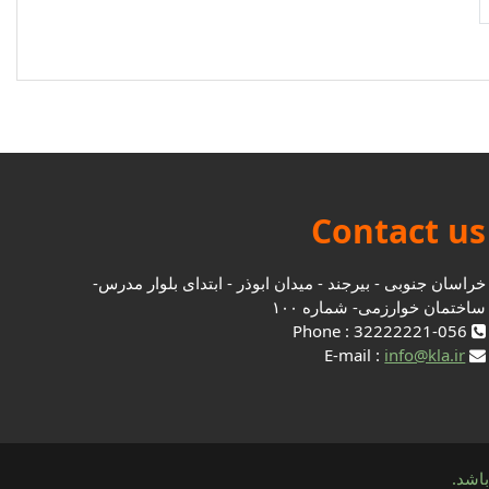
دامه
Contact us
خراسان جنوبی - بیرجند - میدان ابوذر - ابتدای بلوار مدرس-
ساختمان خوارزمی- شماره ۱۰۰
Phone : 32222221-056
info@kla.ir
E-mail :
اشد.