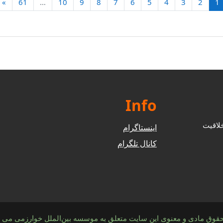
(current)
ا
»
61
…
10
9
8
7
6
5
4
3
2
1
Info
خلاقیت
اینستاگرام
کانال تلگرام
حقوق مادی و معنوی این سایت متعلق به موسسه بین‌الملل خوارزمی می ب