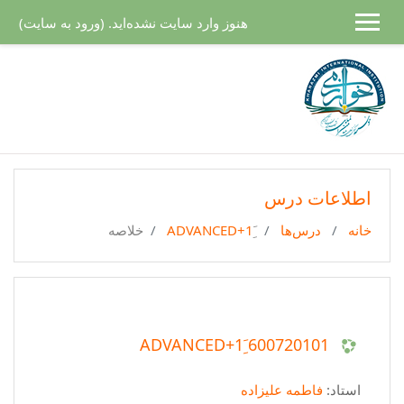
رش به محتوای اصلی
هنوز وارد سایت نشده‌اید. (
ورود به سایت
)
اطلاعات درس
خانه
درس‌ها
خلاصه
600720101 َِADVANCED+1
استاد:
فاطمه عليزاده